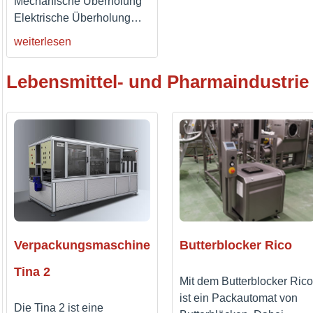
Mechanische Überholung
Elektrische Überholung
…
weiterlesen
Lebensmittel- und Pharmaindustrie
Verpackungsmaschine
Butterblocker Rico
Tina 2
Mit dem Butterblocker Rico
ist ein Packautomat von
Die Tina 2 ist eine