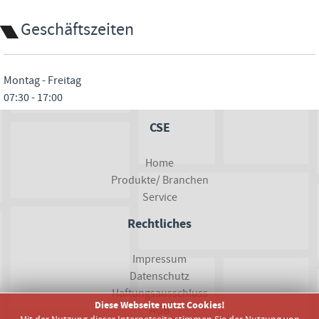
Geschäftszeiten
Montag - Freitag
07:30 - 17:00
CSE
Home
Produkte/ Branchen
Service
Rechtliches
Impressum
Datenschutz
Haftungsausschluss
Diese Webseite nutzt Cookies!
AGB